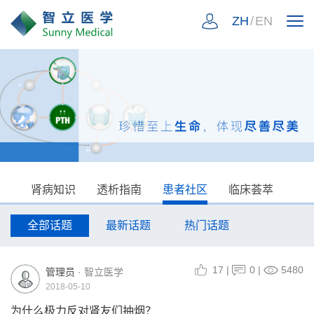
ZH
/
EN
肾病知识
透析指南
患者社区
临床荟萃
全部话题
最新话题
热门话题
17
|
0
|
5480
管理员
· 智立医学
2018-05-10
为什么极力反对肾友们抽烟？