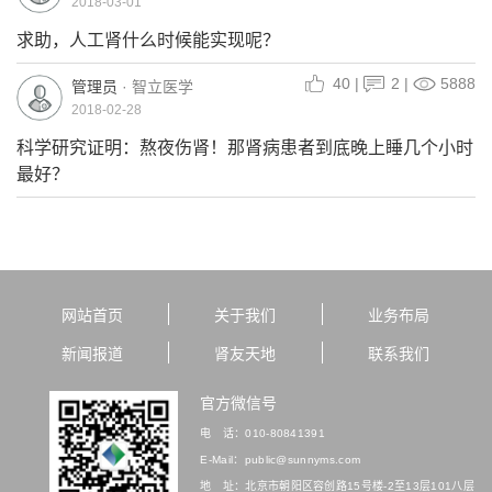
2018-03-01
求助，人工肾什么时候能实现呢？
40
|
2
|
5888
管理员
· 智立医学
2018-02-28
科学研究证明：熬夜伤肾！那肾病患者到底晚上睡几个小时
最好？
网站首页
关于我们
业务布局
新闻报道
肾友天地
联系我们
官方微信号
电 话：
010-80841391
E-Mail：
public@sunnyms.com
地 址：
北京市朝阳区容创路15号楼-2至13层101八层